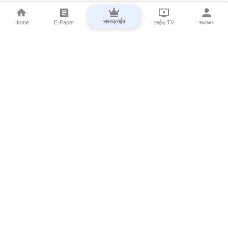
सबस्क्राईब
Home
E-Paper
लाईव्ह TV
सकाळ+
⌄
Marathi News
⌄
About Esakal
⌄
Digital Products
⌄
Sakal Programs