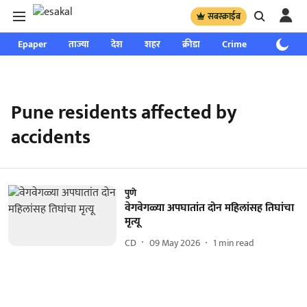
सबस्क्राईब
Epaper
ताज्या
देश
शहर
क्रीडा
Crime
साप्ताहिक
Pune residents affected by
accidents
पुणे
वेगवेगळ्या अपघातांत दोन महिलांसह तिघांचा
मृत्यू
CD
09 May 2026
1
min read