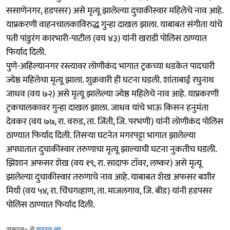
ससाणेनगर, हडपसर) असे मृत्यू झालेल्या दुचाकीस्वार महिलेचे नाव आहे.
याप्रकरणी वाहनचालकाविरुद्ध गुन्हा दाखल झाला. याबाबत संगीता यांचे
पती पांडुरंग कारभारी-पाटील (वय ४३) यांनी खराडी पोलिस ठाण्यात
फिर्याद दिली.
पुणे-अहिल्यानगर रस्त्यावर लोणीकंद भागात ट्रकच्या धडकेत पादचारी
ज्येष्ठ महिलेचा मृत्यू झाला. शुक्रवारी ही घटना घडली. शांताबाई रघुनाथ
जाधव (वय ७२) असे मृत्यू झालेल्या ज्येष्ठ महिलेचे नाव आहे. याप्रकरणी
ट्रकचालकावर गुन्हा दाखल झाला. जाधव यांचे भाऊ किसन हनुमंता
देवकर (वय ७७, रा. वरुड, ता. जिंती, जि. परभणी) यांनी लाेणीकंद पोलिस
ठाण्यात फिर्याद दिली. तिसऱ्या घटनेत मगरपट्टा भागात झालेल्या
अपघातात दुचाकीस्वार तरुणाचा मृत्यू झाल्याची घटना नुकतीच घडली.
झिशान अफसर शेख (वय १९, रा. सादाफ टाॅवर, लष्कर) असे मृत्यू
झालेल्या दुचाकीस्वार तरुणाचे नाव आहे. याबाबत शेख अफसर बशीर
मियाँ (वय ५४, रा. चिंचगव्हाण, ता. माजलगाव, जि. बीड) यांनी हडपसर
पोलिस ठाण्यात फिर्याद दिली.
सकाळ+ चे
सदस्य व्हा