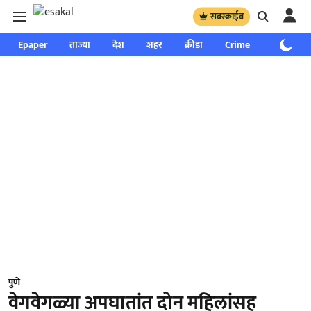
सबस्क्राईब
Epaper
ताज्या
देश
शहर
क्रीडा
Crime
साप्ताहिक
पुणे
वेगवेगळ्या अपघातांत दोन महिलांसह