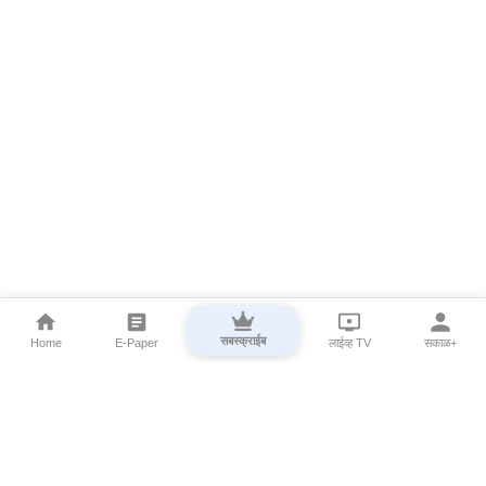
सबस्क्राईब
Home
E-Paper
लाईव्ह TV
सकाळ+