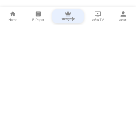
सबस्क्राईब
Home
E-Paper
लाईव्ह TV
सकाळ+
⌄
Marathi News
⌄
About Esakal
⌄
Digital Products