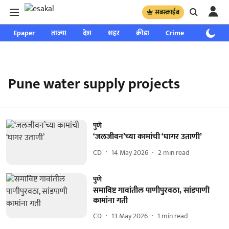
सबस्क्राईब
Epaper
ताज्या
देश
शहर
क्रीडा
Crime
साप्ताहिक
Pune water supply projects
पुणे
‘जलजीवन’च्या कामांची ‘घागर उताणी’
CD
14 May 2026
2
min read
पुणे
समाविष्ट गावांतील पाणीपुरवठा, सांडपाणी
कामांना गती
CD
13 May 2026
1
min read