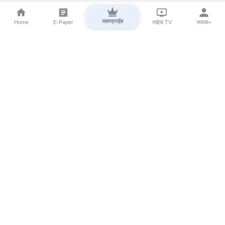
सबस्क्राईब
Home
E-Paper
लाईव्ह TV
सकाळ+
⌄
Marathi News
⌄
About Esakal
⌄
Digital Products
⌄
Sakal Programs