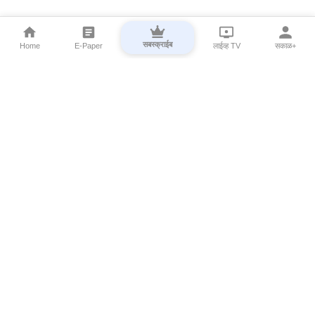
सबस्क्राईब
Home
E-Paper
लाईव्ह TV
सकाळ+
⌄
Marathi News
⌄
About Esakal
⌄
Digital Products