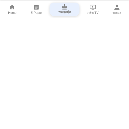
सबस्क्राईब
Home
E-Paper
लाईव्ह TV
सकाळ+
⌄
Marathi News
⌄
About Esakal
⌄
Digital Products
⌄
Sakal Programs