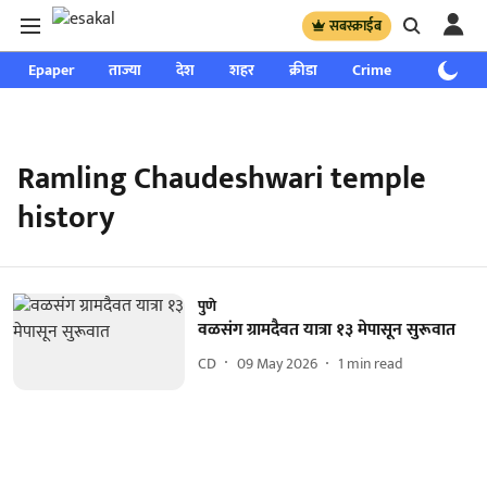
सबस्क्राईब
Epaper
ताज्या
देश
शहर
क्रीडा
Crime
साप्ताहिक
Ramling Chaudeshwari temple
history
पुणे
वळसंग ग्रामदैवत यात्रा १३ मेपासून सुरूवात
CD
09 May 2026
1
min read