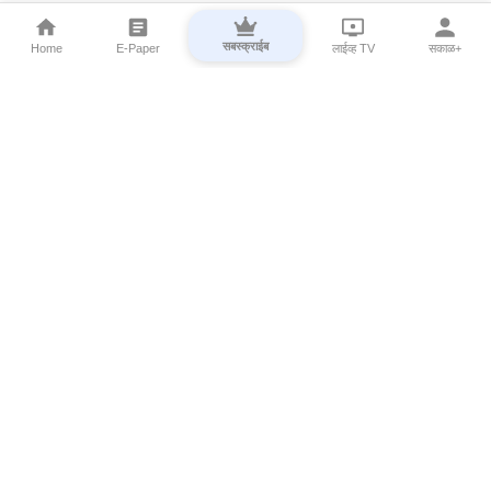
सबस्क्राईब
Home
E-Paper
लाईव्ह TV
सकाळ+
⌄
Marathi News
⌄
About Esakal
⌄
Digital Products
⌄
Sakal Programs