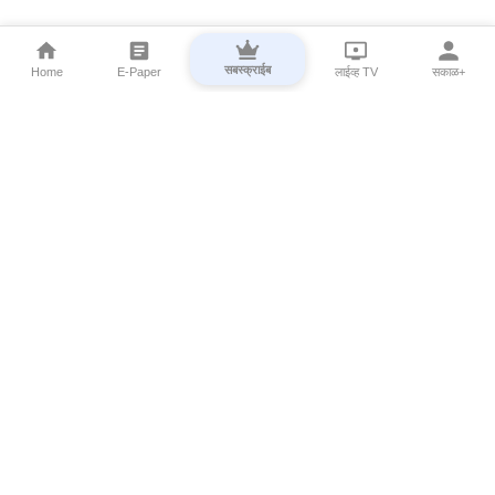
सबस्क्राईब
Home
E-Paper
लाईव्ह TV
सकाळ+
⌄
Marathi News
⌄
About Esakal
⌄
Digital Products