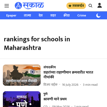
सबस्क्राईब
Epaper
ताज्या
देश
शहर
क्रीडा
Crime
साप्ताहिक
rankings for schools in
Maharashtra
संपादकीय
शहरांच्या राहाणीमान क्रमवारीत भारत
नीचांकी
विजय नाईक
16 July 2026
3
min read
पुणे
श्रावणी माने प्रथम
CD
09 May 2026
1
min read