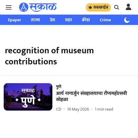
सबस्क्राईब
Epaper
ताज्या
देश
शहर
क्रीडा
Crime
साप्ताहिक
recognition of museum
contributions
पुणे
आर्य नागार्जुन संग्रहालयाचा रौप्यमहोत्सवी
सोहळा
CD
19 May 2026
1
min read