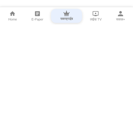
सबस्क्राईब
Home
E-Paper
लाईव्ह TV
सकाळ+
⌄
Marathi News
⌄
About Esakal
⌄
Digital Products