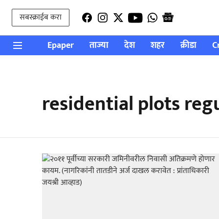
सबस्क्राईब करा
Epaper
ताज्या
देश
शहर
क्रीडा
C
residential plots reg