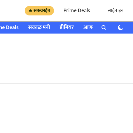
Prime Deals
साईन इन
सबस्क्राईब
me Deals
सकाळ मनी
प्रीमियर
आणखी
राशी भविष्य