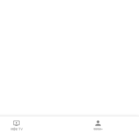
लाईव्ह TV
सकाळ+