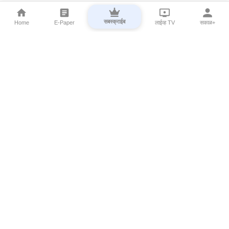
सबस्क्राईब
Home
E-Paper
लाईव्ह TV
सकाळ+
⌄
Marathi News
⌄
About Esakal
⌄
Digital Products
⌄
Sakal Programs