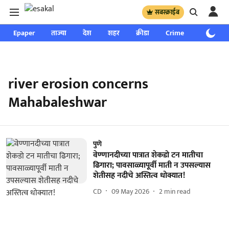
सबस्क्राईब
Epaper
ताज्या
देश
शहर
क्रीडा
Crime
साप्ताहिक
river erosion concerns
Mahabaleshwar
पुणे
वेण्णानदीच्या पात्रात शेकडो टन मातीचा
ढिगारा; पावसाळ्यापूर्वी माती न उपसल्यास
शेतीसह नदीचे अस्तित्व धोक्यात!
CD
09 May 2026
2
min read