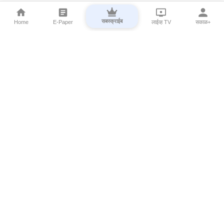
सबस्क्राईब
Home
E-Paper
लाईव्ह TV
सकाळ+
⌄
Marathi News
⌄
About Esakal
⌄
Digital Products
⌄
Sakal Programs