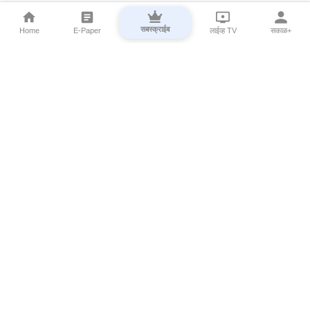
सबस्क्राईब
Home
E-Paper
लाईव्ह TV
सकाळ+
⌄
Marathi News
⌄
About Esakal
⌄
Digital Products
⌄
Sakal Programs