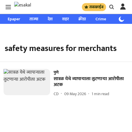
सबस्क्राईब
Epaper
ताज्या
देश
शहर
क्रीडा
Crime
साप्ताहिक
safety measures for merchants
पुणे
सात्रळ येथे व्यापाऱ्याला लुटणाऱ्या आरोपीला
अटक
CD
09 May 2026
1
min read