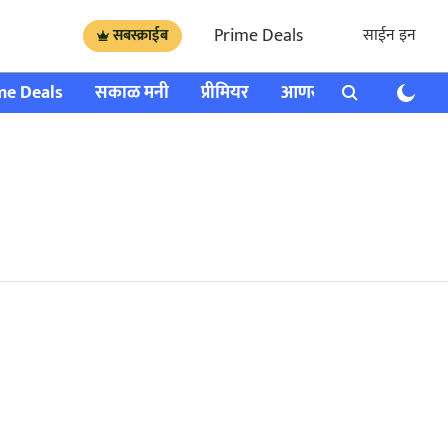
Prime Deals
साईन इन
सबस्क्राईब
me Deals
सकाळ मनी
प्रीमियर
आणखी
राशी भविष्य