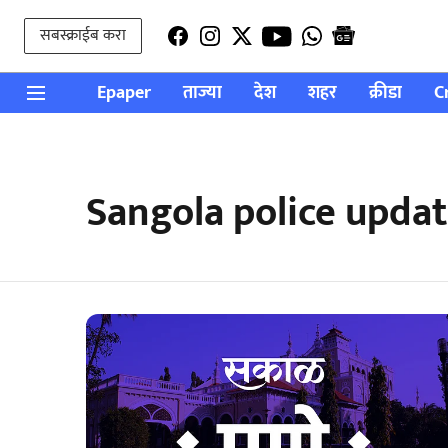
सबस्क्राईब करा
Epaper
ताज्या
देश
शहर
क्रीडा
C
Sangola police upda