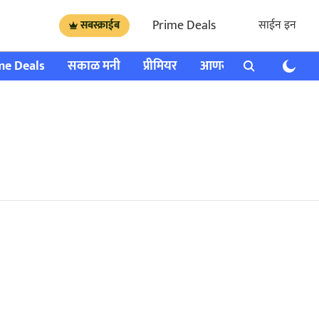
Prime Deals
साईन इन
सबस्क्राईब
me Deals
सकाळ मनी
प्रीमियर
आणखी
राशी भविष्य