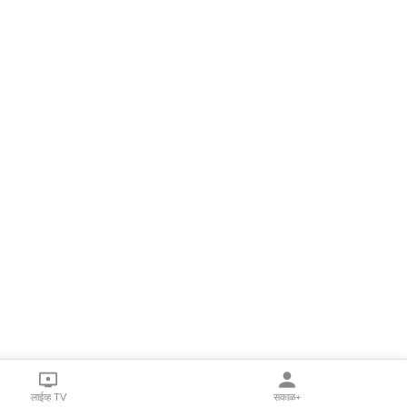
लाईव्ह TV
सकाळ+