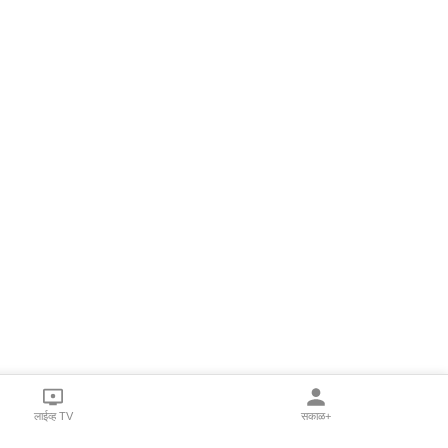
लाईव्ह TV
सकाळ+