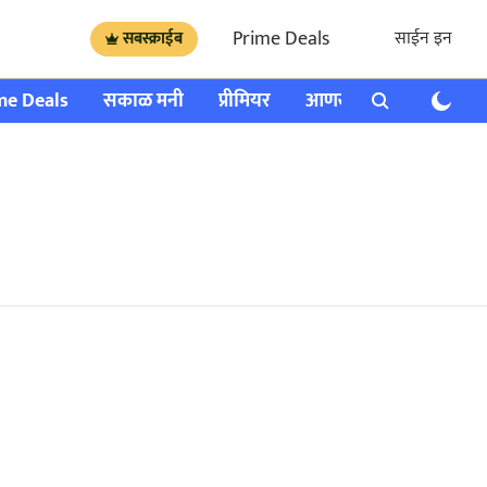
Prime Deals
साईन इन
सबस्क्राईब
me Deals
सकाळ मनी
प्रीमियर
आणखी
राशी भविष्य