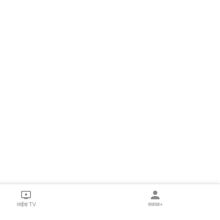
लाईव्ह TV
सकाळ+