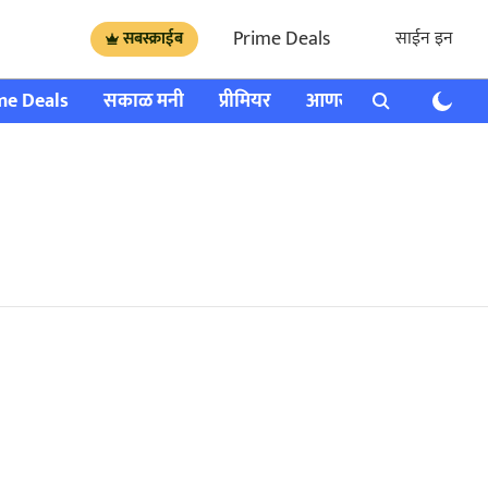
Prime Deals
साईन इन
सबस्क्राईब
me Deals
सकाळ मनी
प्रीमियर
आणखी
राशी भविष्य