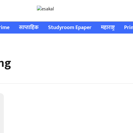
rime
साप्ताहिक
Studyroom Epaper
महाराष्ट्र
Pri
ing