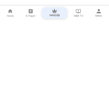
सबस्क्राईब
Home
E-Paper
लाईव्ह TV
सकाळ+
⌄
Marathi News
⌄
About Esakal
⌄
Digital Products