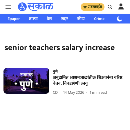
सबस्क्राईब
Epaper
ताज्या
देश
शहर
क्रीडा
Crime
साप्ताहिक
senior teachers salary increase
पुणे
अनुदानित आश्रमशाळांतील शिक्षकांना वरिष्ठ
वेतन, निवडश्रेणी लागू
CD
14 May 2026
1
min read