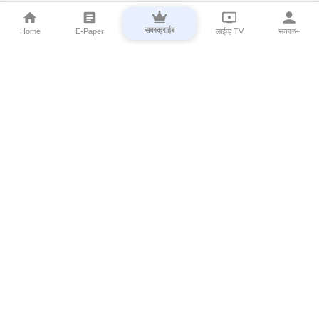
सबस्क्राईब
Home
E-Paper
लाईव्ह TV
सकाळ+
⌄
Marathi News
⌄
About Esakal
⌄
Digital Products
⌄
Sakal Programs