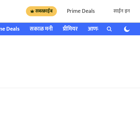
Prime Deals
साईन इन
सबस्क्राईब
me Deals
सकाळ मनी
प्रीमियर
आणखी
राशी भविष्य