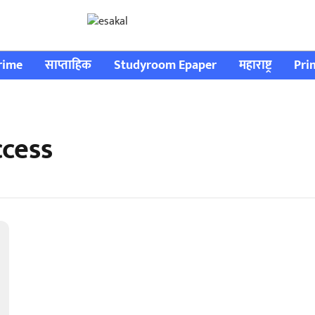
rime
साप्ताहिक
Studyroom Epaper
महाराष्ट्र
Pri
cess