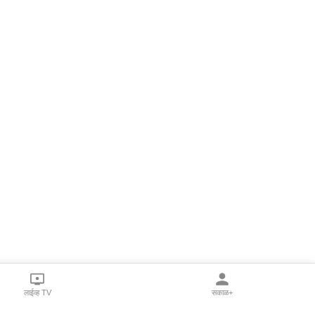
लाईव्ह TV
सकाळ+