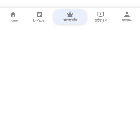
सबस्क्राईब
Home
E-Paper
लाईव्ह TV
सकाळ+
⌄
Marathi News
⌄
About Esakal
⌄
Digital Products