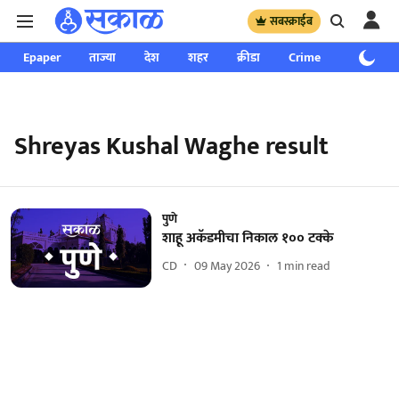
सबस्क्राईब
Epaper
ताज्या
देश
शहर
क्रीडा
Crime
साप्ताहिक
Shreyas Kushal Waghe result
पुणे
शाहू अकॅडमीचा निकाल १०० टक्के
CD
09 May 2026
1
min read