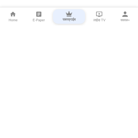
सबस्क्राईब
Home
E-Paper
लाईव्ह TV
सकाळ+
⌄
Marathi News
⌄
About Esakal
⌄
Digital Products