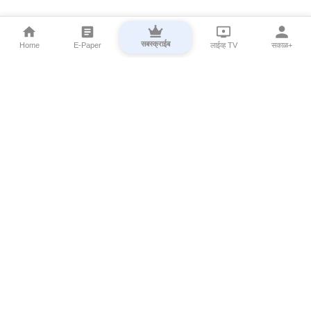
सबस्क्राईब
Home
E-Paper
लाईव्ह TV
सकाळ+
⌄
Marathi News
⌄
About Esakal
⌄
Digital Products