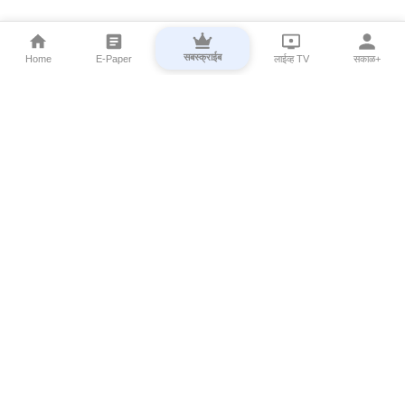
सबस्क्राईब
Home
E-Paper
लाईव्ह TV
सकाळ+
⌄
Marathi News
⌄
About Esakal
⌄
Digital Products