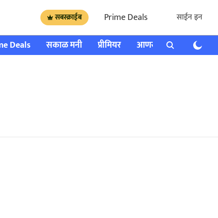
Prime Deals
साईन इन
सबस्क्राईब
me Deals
सकाळ मनी
प्रीमियर
आणखी
राशी भविष्य