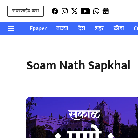
सबस्क्राईब करा
Epaper
ताज्या
देश
शहर
क्रीडा
C
Soam Nath Sapkhal