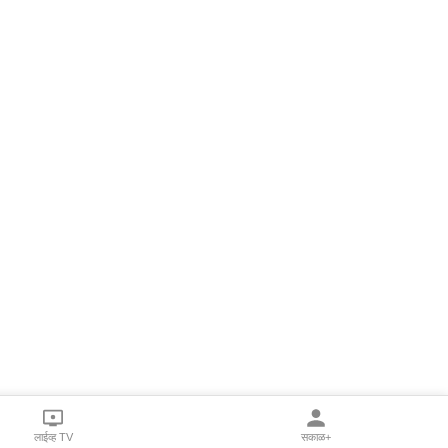
लाईव्ह TV
सकाळ+