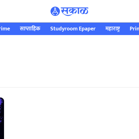
rime
साप्ताहिक
Studyroom Epaper
महाराष्ट्र
Pri