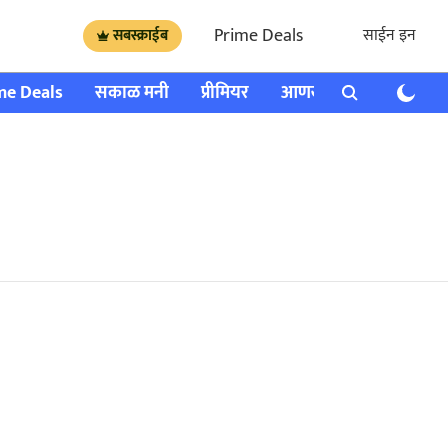
Prime Deals
साईन इन
सबस्क्राईब
me Deals
सकाळ मनी
प्रीमियर
आणखी
राशी भविष्य