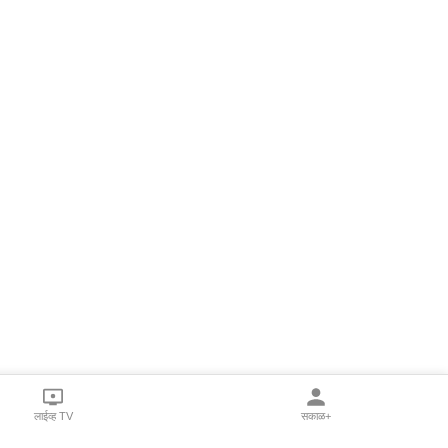
लाईव्ह TV
सकाळ+