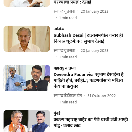
घेरण्याचा प्रयत्न : देसाई
सकाळ वृत्तसेवा
20 January 2023
1
min read
नाशिक
Subhash Desai | दाओसमधील करार ही
निव्वळ धूळफेक : सुभाष देसाई
सकाळ वृत्तसेवा
20 January 2023
1
min read
महाराष्ट्र बातम्या
Devendra Fadanvis: 'सुभाष देसाईंना हे
माहिती होतं, तरीही..'; फडणवीसांचे मविआ
नेत्यांना प्रत्युत्तर
सकाळ डिजिटल टीम
31 October 2022
1
min read
मुंबई
प्रकल्प महाराष्ट्र बाहेर का गेले याची जंत्री आम्ही
मांडू - प्रसाद लाड