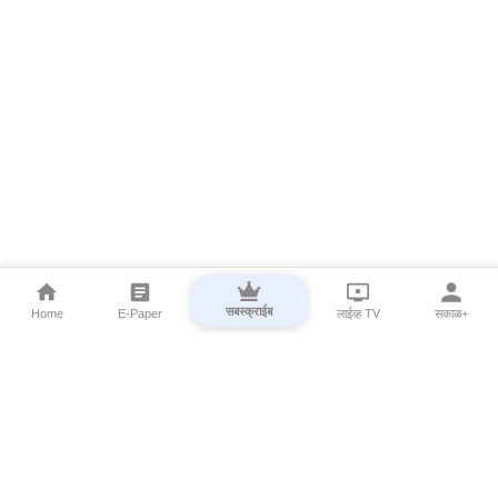
सबस्क्राईब
Home
E-Paper
लाईव्ह TV
सकाळ+