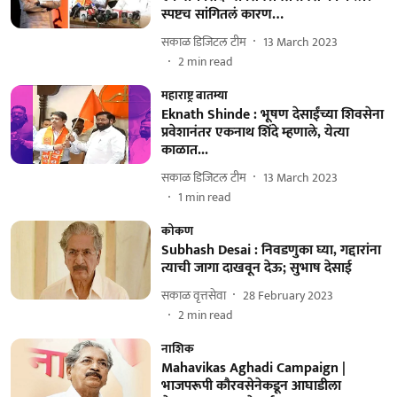
स्पष्टच सांगितलं कारण…
सकाळ डिजिटल टीम
13 March 2023
2
min read
महाराष्ट्र बातम्या
Eknath Shinde : भूषण देसाईंच्या शिवसेना
प्रवेशानंतर एकनाथ शिंदे म्हणाले, येत्या
काळात...
सकाळ डिजिटल टीम
13 March 2023
1
min read
कोकण
Subhash Desai : निवडणुका घ्या, गद्दारांना
त्याची जागा दाखवून देऊ; सुभाष देसाई
सकाळ वृत्तसेवा
28 February 2023
2
min read
नाशिक
Mahavikas Aghadi Campaign |
भाजपरूपी कौरवसेनेकडून आघाडीला