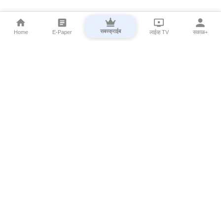
सबस्क्राईब
Home
E-Paper
लाईव्ह TV
सकाळ+
⌄
Marathi News
⌄
About Esakal
⌄
Digital Products