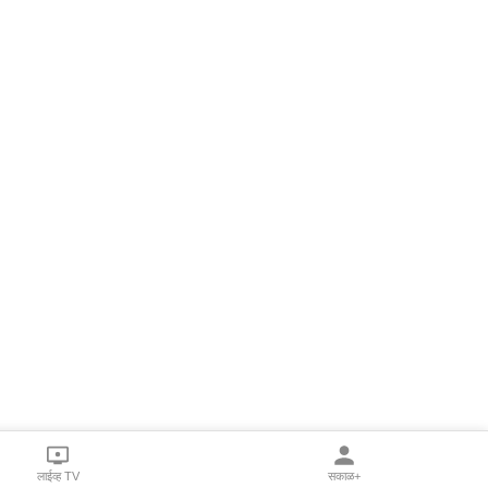
लाईव्ह TV
सकाळ+