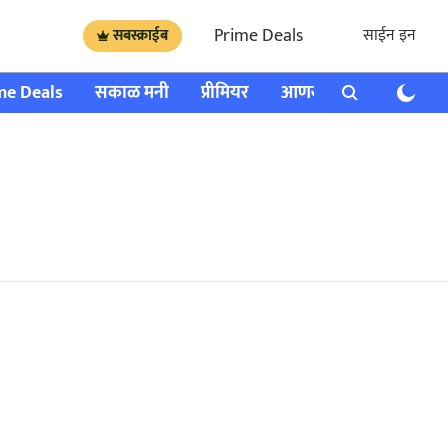
Prime Deals
साईन इन
सबस्क्राईब
me Deals
सकाळ मनी
प्रीमियर
आणखी
राशी भविष्य