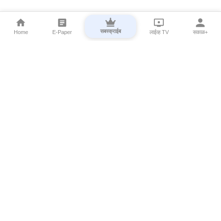
सबस्क्राईब
Home
E-Paper
लाईव्ह TV
सकाळ+
⌄
Marathi News
⌄
About Esakal
⌄
Digital Products