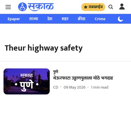
सबस्क्राईब
Epaper
ताज्या
देश
शहर
क्रीडा
Crime
साप्ताहिक
Theur highway safety
पुणे
थेऊरफाटा उड्डाणपुलाला मोठे भगदाड
CD
09 May 2026
1
min read