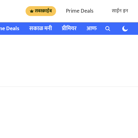
Prime Deals
साईन इन
सबस्क्राईब
me Deals
सकाळ मनी
प्रीमियर
आणखी
राशी भविष्य