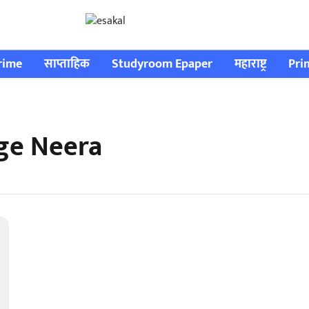
rime
साप्ताहिक
Studyroom Epaper
महाराष्ट्र
Pri
ge Neera