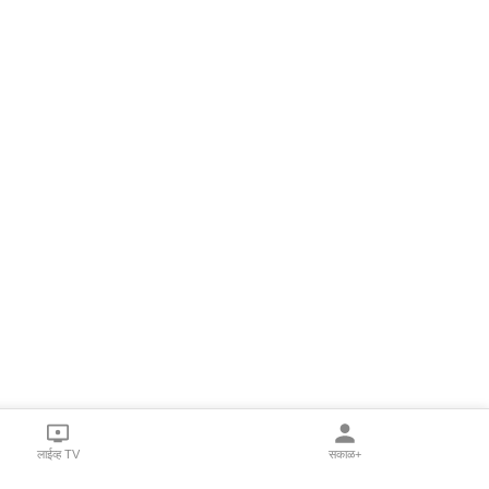
लाईव्ह TV
सकाळ+