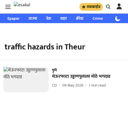
सबस्क्राईब
Epaper
ताज्या
देश
शहर
क्रीडा
Crime
साप्ताहिक
traffic hazards in Theur
पुणे
थेऊरफाटा उड्डाणपुलाला मोठे भगदाड
CD
09 May 2026
1
min read