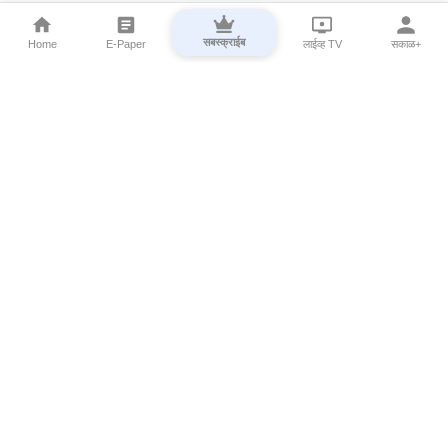
सबस्क्राईब
Home
E-Paper
लाईव्ह TV
सकाळ+
⌄
Marathi News
⌄
About Esakal
⌄
Digital Products
⌄
Sakal Programs