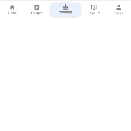
सबस्क्राईब
Home
E-Paper
लाईव्ह TV
सकाळ+
⌄
Marathi News
⌄
About Esakal
⌄
Digital Products
⌄
Sakal Programs