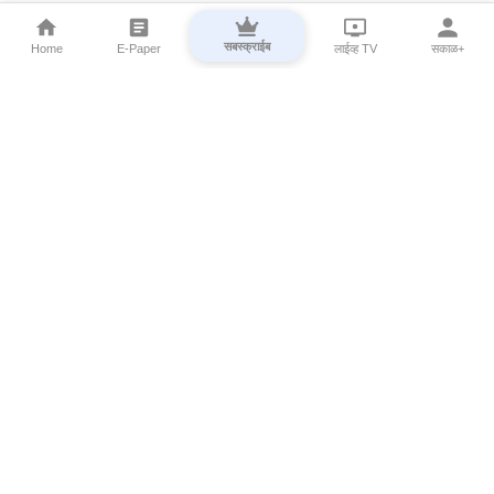
सबस्क्राईब
Home
E-Paper
लाईव्ह TV
सकाळ+
⌄
Marathi News
⌄
About Esakal
⌄
Digital Products
⌄
Sakal Programs