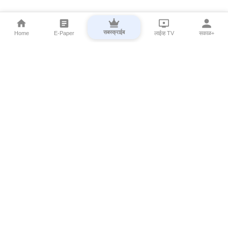
सबस्क्राईब
Home
E-Paper
लाईव्ह TV
सकाळ+
⌄
Marathi News
⌄
About Esakal
⌄
Digital Products