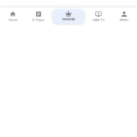
सबस्क्राईब
Home
E-Paper
लाईव्ह TV
सकाळ+
⌄
Marathi News
⌄
About Esakal
⌄
Digital Products