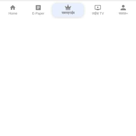
सबस्क्राईब
Home
E-Paper
लाईव्ह TV
सकाळ+
⌄
Marathi News
⌄
About Esakal
⌄
Digital Products
⌄
Sakal Programs