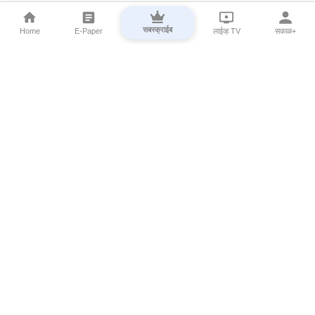
सबस्क्राईब
Home
E-Paper
लाईव्ह TV
सकाळ+
⌄
Marathi News
⌄
About Esakal
⌄
Digital Products
⌄
Sakal Programs