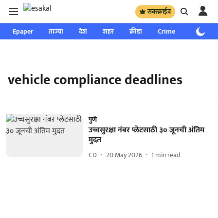
सबस्क्राईब
Epaper
ताज्या
देश
शहर
क्रीडा
Crime
साप्ताहिक
vehicle compliance deadlines
पुणे
उच्चसुरक्षा नंबर प्लेटसाठी ३० जूनची अंतिम
मुदत
CD
20 May 2026
1
min read