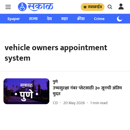
सबस्क्राईब
Epaper
ताज्या
देश
शहर
क्रीडा
Crime
साप्ताहिक
vehicle owners appointment
system
पुणे
उच्चसुरक्षा नंबर प्लेटसाठी ३० जूनची अंतिम
मुदत
CD
20 May 2026
1
min read