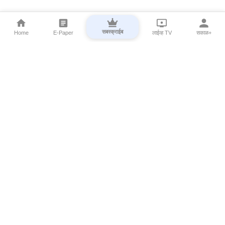
सबस्क्राईब
Home
E-Paper
लाईव्ह TV
सकाळ+
⌄
Marathi News
⌄
About Esakal
⌄
Digital Products