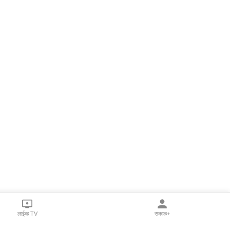
लाईव्ह TV
सकाळ+