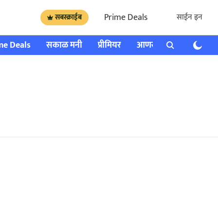
Prime Deals
साईन इन
सबस्क्राईब
me Deals
सकाळ मनी
प्रीमियर
आणखी
राशी भविष्य