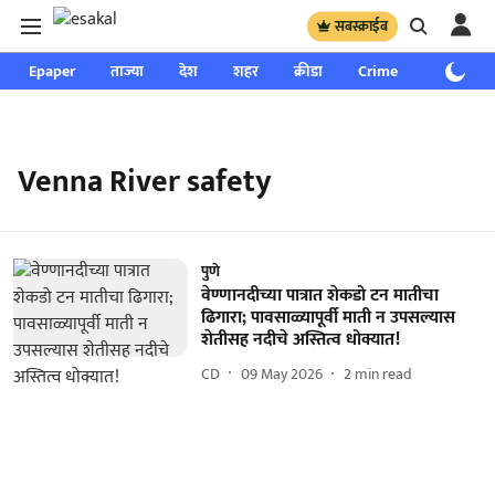
सबस्क्राईब
Epaper
ताज्या
देश
शहर
क्रीडा
Crime
साप्ताहिक
Venna River safety
पुणे
वेण्णानदीच्या पात्रात शेकडो टन मातीचा
ढिगारा; पावसाळ्यापूर्वी माती न उपसल्यास
शेतीसह नदीचे अस्तित्व धोक्यात!
CD
09 May 2026
2
min read