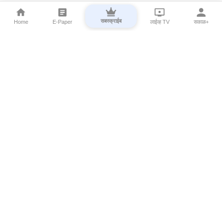
सबस्क्राईब
Home
E-Paper
लाईव्ह TV
सकाळ+
⌄
Marathi News
⌄
About Esakal
⌄
Digital Products
⌄
Sakal Programs