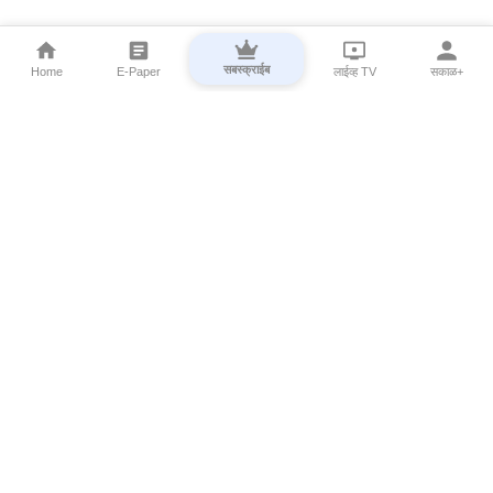
सबस्क्राईब
Home
E-Paper
लाईव्ह TV
सकाळ+
⌄
Marathi News
⌄
About Esakal
⌄
Digital Products