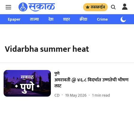
सबस्क्राईब
Epaper
ताज्या
देश
शहर
क्रीडा
Crime
साप्ताहिक
Vidarbha summer heat
पुणे
अमरावती @ ४६.८ विदर्भात उष्णतेची भीषण
लाट
CD
19 May 2026
1
min read