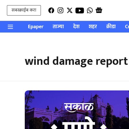
सबस्क्राईब करा
Epaper
ताज्या
देश
शहर
क्रीडा
C
wind damage report