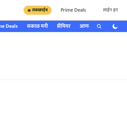
Prime Deals
साईन इन
सबस्क्राईब
me Deals
सकाळ मनी
प्रीमियर
आणखी
राशी भविष्य