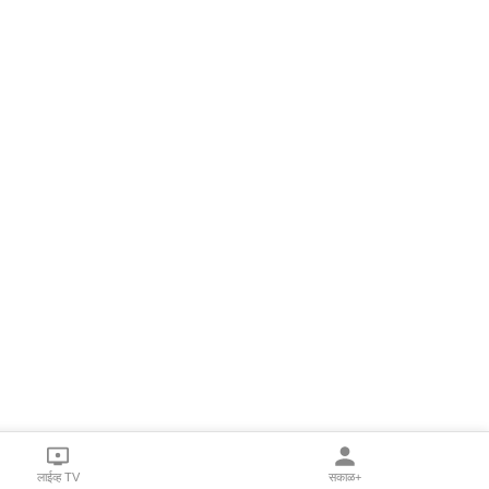
लाईव्ह TV
सकाळ+