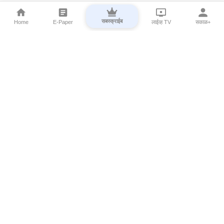
सबस्क्राईब
Home
E-Paper
लाईव्ह TV
सकाळ+
⌄
Marathi News
⌄
About Esakal
⌄
Digital Products
⌄
Sakal Programs