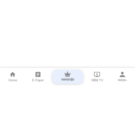
सबस्क्राईब
Home
E-Paper
लाईव्ह TV
सकाळ+