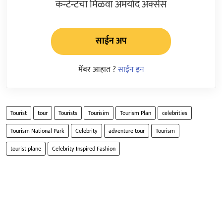
कन्टेन्टचा मिळवा अमर्याद ॲक्सेस
साईन अप
मेंबर आहात ?
साईन इन
Tourist
tour
Tourists
Tourisim
Tourism Plan
celebrities
Tourism National Park
Celebrity
adventure tour
Tourism
tourist plane
Celebrity Inspired Fashion