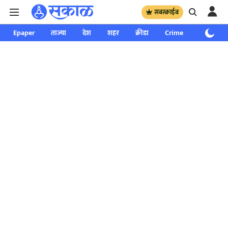
सबस्क्राईब
Epaper
ताज्या
देश
शहर
क्रीडा
Crime
साप्ताहिक