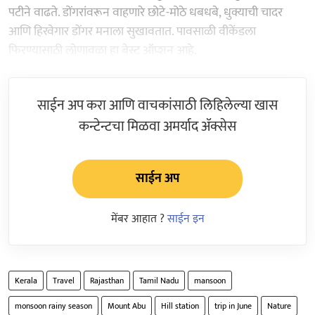
पटीने वाढते. डोंगरांवरून वाहणारे छोटे-मोठे धबधबे, धुक्याची चादर
आणि हिरवेगार डोंगर मनाला सुखावतात. पावसाळी वीकेंडला
फिरण्यासाठी लोणावळा हा बेस्ट ऑप्शन आहे.
साईन अप करा आणि वाचकांसाठी लिहिलेल्या खास
कन्टेन्टचा मिळवा अमर्याद ॲक्सेस
साईन अप
मेंबर आहात ?
साईन इन
Kerala
Travel
Rajasthan
Tamil Nadu
mansoon
monsoon rainy season
Mount Abu
Hill station
trip in June
Nature