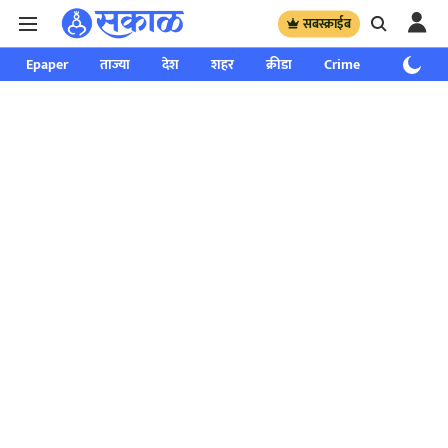
सबस्क्राईब
Epaper
ताज्या
देश
शहर
क्रीडा
Crime
साप्ताहिक