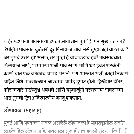
बाहेर पडणाऱ्या पावसाच्या टपटप आवाजाने तुमचेही मन सुखावते का?
रिमझिम पावसात कुठेतरी दूर फिरायला जावे असे तुम्हालाही वाटते का?
जर तुमचे उत्तर 'हो' असेल, तर तुम्ही हे वाचायलाच हवं! पावसाळ्यात
फिरायला जाणे, गरमागरम भजी-पाव खाणे आणि थंड हवेत भटकंती
करणे यात एक वेगळाच आनंद असतो. पण भारतात अशी काही ठिकाणे
आहेत जिथे पावसाळ्यात जाण्याचा आनंद दुप्पट होतो. हिरवेगार डोंगर,
कोसळणारे पांढरेशुभ्र धबधबे आणि चहूबाजूंनी बरसणाऱ्या पावसाच्या
धारा तुमची ट्रिप अविस्मरणीय बनवू शकतात.
लोणावळा (महाराष्ट्र)
मुंबई आणि पुण्याच्या जवळ असलेले लोणावळा हे महाराष्ट्रातील सर्वात
लाडके हिल स्टेशन आहे. पावसाळा सुरू होताच इथली सुंदरता कितीतरी