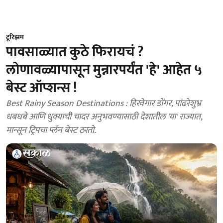
टूरिझम
पावसाळ्यात कुठे फिरायचं ?
लोणावळ्यापासून मुन्नारपर्यंत 'हे' आहेत ५
बेस्ट ऑप्शन्स !
Best Rainy Season Destinations : हिरवेगार डोंगर, पांढरेशुभ्र
धबधबे आणि धुक्याची चादर अनुभवण्यासाठी देशातील 'या' राज्यात,
मान्सून ट्रिपचा प्लॅन बेस्ट ठरतो.