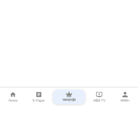
सबस्क्राईब
Home
E-Paper
लाईव्ह TV
सकाळ+