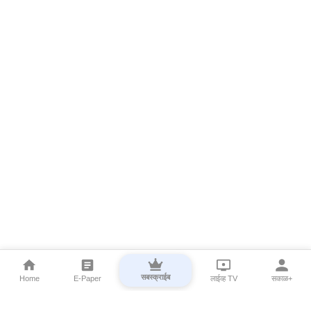
सबस्क्राईब
Home
E-Paper
लाईव्ह TV
सकाळ+