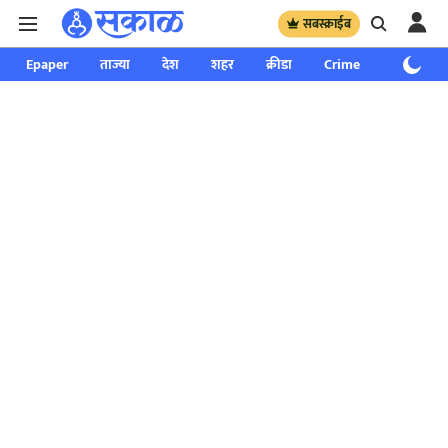
सबस्क्राईब
Epaper
ताज्या
देश
शहर
क्रीडा
Crime
साप्ताहिक