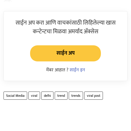
साईन अप करा आणि वाचकांसाठी लिहिलेल्या खास
कन्टेन्टचा मिळवा अमर्याद ॲक्सेस
साईन अप
मेंबर आहात ?
साईन इन
Social Media
viral
delhi
trend
trends
viral post