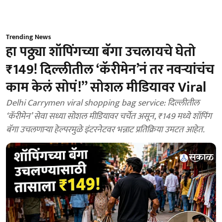
Trending News
हा पठ्ठ्या शॉपिंगच्या बॅगा उचलायचे घेतो
₹149! दिल्लीतील ‘कॅरीमेन’नं तर नवऱ्यांचंच
काम केलं सोपं!” सोशल मीडियावर Viral
Delhi Carrymen viral shopping bag service: दिल्लीतील
‘कॅरीमेन’ सेवा सध्या सोशल मीडियावर चर्चेत असून, ₹149 मध्ये शॉपिंग
बॅगा उचलणाऱ्या हेल्परमुळे इंटरनेटवर भन्नाट प्रतिक्रिया उमटत आहेत.