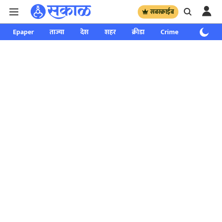
सबस्क्राईब
Epaper
ताज्या
देश
शहर
क्रीडा
Crime
साप्ताहिक