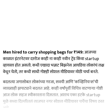
Men hired to carry shopping bags for ₹149:
आजच्या
काळात इंटरनेटवर दररोज काही ना काही नवीन ट्रेंड किंवा startup
व्हायरल होत असतो. कधी एखादा भन्नाट बिझनेस आयडिया लोकांचं लक्ष
वेधून घेतो, तर कधी साधी गोष्टही सोशल मीडियावर मोठी चर्चा बनते.
बदलत्या जगासोबत लोकांच्या गरजा, सवयी आणि ‘कन्व्हिनियन्स’ची
व्याख्याही झपाट्याने बदलत आहे. काही वर्षांपूर्वी विचित्र वाटणाऱ्या गोष्टी
आज लोक सहज स्वीकारताना दिसतात. अशाच एका हटके startup
मुळे सध्या दिल्लीतलं लाजपत नगर सोशल मीडियावर चर्चेचा विषय ठरत
आहे.