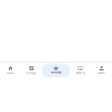
सबस्क्राईब
Home
E-Paper
लाईव्ह TV
सकाळ+