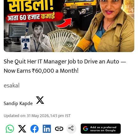
She Quit Her IT Manager Job to Drive an Auto —
Now Earns ₹60,000 a Month!
esakal
Sandip Kapde
Updated on
:
31 May 2026, 1:45 pm
IST
Add as a preferred
source on Google