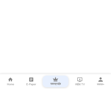
सबस्क्राईब
Home
E-Paper
लाईव्ह TV
सकाळ+