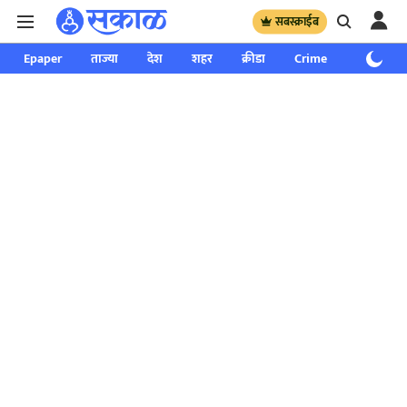
सबस्क्राईब
Epaper
ताज्या
देश
शहर
क्रीडा
Crime
साप्ताहिक