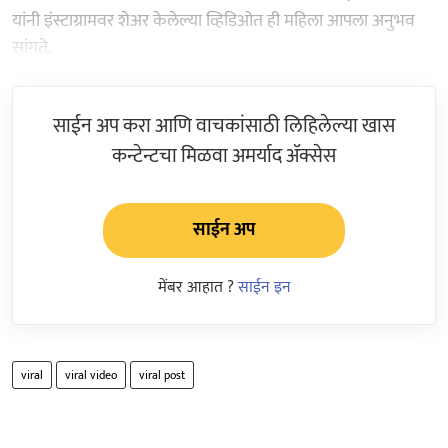
यांनी इंस्टाग्रामवर शेअर केलेल्या व्हिडिओत ही महिला आपला अनुभव
सांगते.
साईन अप करा आणि वाचकांसाठी लिहिलेल्या खास
कन्टेन्टचा मिळवा अमर्याद ॲक्सेस
साईन अप
मेंबर आहात ?
साईन इन
viral
viral video
viral post