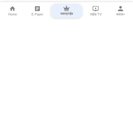
सबस्क्राईब
Home
E-Paper
लाईव्ह TV
सकाळ+
⌄
Marathi News
⌄
About Esakal
⌄
Digital Products
⌄
Sakal Programs
⌄
Print Products