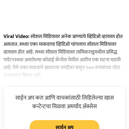
Viral Video:
सोशल मिडियावर अनेक प्राण्याचे व्हिडिओ व्हायरल होत
असतात. सध्या एका माकडाचा व्हिडिओ चांगलाच सोशल मिडियावर
व्हायरल होत आहे. सध्या सोशल मिडियावर तामिळनाडूमधील प्रसिद्ध
पर्यटनस्थळ असलेल्या कोडाई कॅनॉल येथील अशीच एक घटना घडली
आहे. येथे एका माकडाने झाडाच्या फांदीवर बसून ५०० रुपयांच्या नोटा
उधळतांना दिसत आहे.
साईन अप करा आणि वाचकांसाठी लिहिलेल्या खास
कन्टेन्टचा मिळवा अमर्याद ॲक्सेस
साईन अप