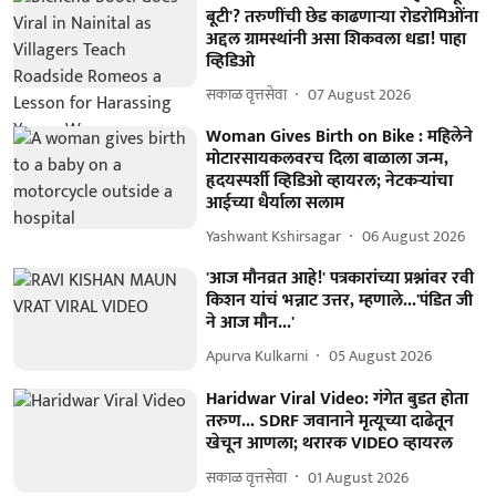
बूटी'? तरुणींची छेड काढणाऱ्या रोडरोमिओंना
अद्दल ग्रामस्थांनी असा शिकवला धडा! पाहा
व्हिडिओ
सकाळ वृत्तसेवा
07 August 2026
Woman Gives Birth on Bike : महिलेने
मोटारसायकलवरच दिला बाळाला जन्म,
हृदयस्पर्शी व्हिडिओ व्हायरल; नेटकऱ्यांचा
आईच्या धैर्याला सलाम
Yashwant Kshirsagar
06 August 2026
'आज मौनव्रत आहे!' पत्रकारांच्या प्रश्नांवर रवी
किशन यांचं भन्नाट उत्तर, म्हणाले...'पंडित जी
ने आज मौन...'
Apurva Kulkarni
05 August 2026
Haridwar Viral Video: गंगेत बुडत होता
तरुण... SDRF जवानाने मृत्यूच्या दाढेतून
खेचून आणला; थरारक VIDEO व्हायरल
सकाळ वृत्तसेवा
01 August 2026