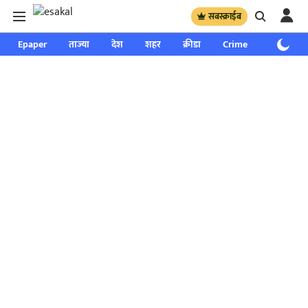
सबस्क्राईब
Epaper
ताज्या
देश
शहर
क्रीडा
Crime
साप्ताहिक